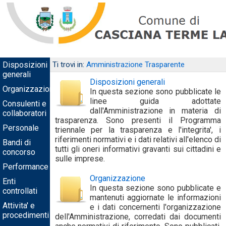
Disposizioni
Ti trovi in:
Amministrazione Trasparente
generali
Disposizioni generali
Organizzazione
In questa sezione sono pubblicate le
linee guida adottate
Consulenti e
dall'Amministrazione in materia di
collaboratori
trasparenza. Sono presenti il Programma
Personale
triennale per la trasparenza e l'integrita', i
riferimenti normativi e i dati relativi all'elenco di
Bandi di
tutti gli oneri informativi gravanti sui cittadini e
concorso
sulle imprese.
Performance
Organizzazione
Enti
In questa sezione sono pubblicate e
controllati
mantenuti aggiornate le informazioni
Attivita' e
e i dati concernenti l'organizzazione
procedimenti
dell'Amministrazione, corredati dai documenti