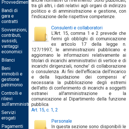
anche normativi di riferimento. Sono pubblicati,
Provvedimenti
tra gli altri, i dati relativi agli organi di indirizzo
Bandi di
politico e di amministrazione e gestione, con
gara e
l'indicazione delle rispettive competenze.
contratti
Consulenti e collaboratori
Sovvenzioni,
L'Art. 15, comma 1 e 2 prevede che
contributi,
fermi gli obblighi di comunicazione
sussidi,
ex articolo 17 della legge n.
vantaggi
127/1997, le amministrazioni pubblicano e
economici
aggiornano le informazioni relativamente ai
Bilanci
titolari di incarichi amministrativi di vertice e di
incarichi dirigenziali, nonche' di collaborazione
Beni
o consulenza. Ai fini dell'efficacia dell'incarico
immobili e
e della liquidazione dei compensi e'
gestione
necessaria la pubblicazione degli estremi
patrimonio
dell'atto di conferimento di incarichi a soggetti
Controlli e
estranei all'amministrazione e la
rilievi
comunicazione al Dipartimento della funzione
sull'amministrazione
pubblica.
Art. 15, c. 1, 2
Servizi
erogati
Personale
Pagamenti
In questa sezione sono disponibili le