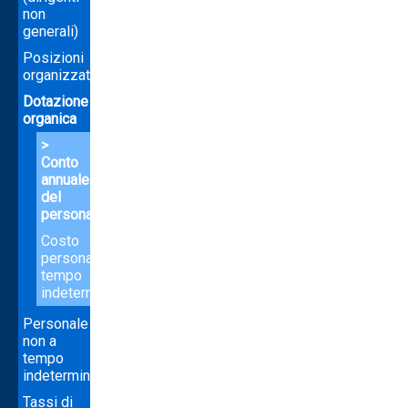
non
generali)
Posizioni
organizzative
Dotazione
organica
Conto
annuale
del
personale
Costo
personale
tempo
indeterminato
Personale
non a
tempo
indeterminato
Tassi di