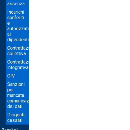
assenza
Incarichi
conferiti
e
autorizzati
ai
dipendenti
Contrattazione
collettiva
Contrattazione
integrativa
OIV
Sanzioni
per
mancata
comunicazione
dei dati
Dirigenti
cessati