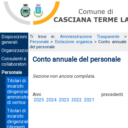
Disposizioni
Ti trovi in:
Amministrazione Trasparente
>
Personale
>
Dotazione organica
> Conto annuale
generali
del personale
Organizzazione
Conto annuale del personale
Consulenti e
collaboratori
Personale
Sezione non ancora compilata.
Titolari di
incarichi
dirigenziali
Anni precedenti:
amministrativi
2025
2024
2023
2022
2021
di vertice
Titolari di
incarichi
dirigenziali
(dirigenti